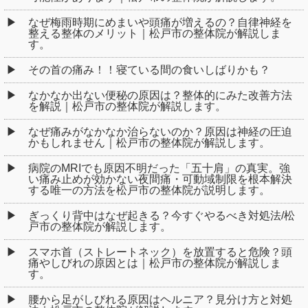
なぜ梅雨時期にめまいや頭痛が増えるの？自律神経を
整える整体のメリット｜松戸市の整体院が解説しま
す。
その首の痛み！！寝ている間の食いしばりかも？
なかなか出ない便秘の原因は？整体的にみた改善方法
を解説｜松戸市の整体院が解説します。
なぜ痛みがなかなか治らないのか？原因は神経の圧迫
かもしれません｜松戸市の整体院が解説します。
病院のMRIでも原因不明だった「五十肩」の真実。強
い痛み止めが効かない夜間痛・可動域制限を根本解決
する唯一の方法を松戸市の整体院が説明します。
ぎっくり背中はなぜ起きる？今すぐやるべき対処法/松
戸市の整体院が解説します。
スマホ首（ストレートネック）を放置すると危険？頭
痛やしびれの原因とは｜松戸市の整体院が解説しま
す。
腰から足がしびれる原因はヘルニア？見分け方と対処