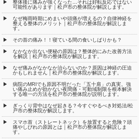
整体後に痛みが強くなった…それは好転反応ではない
可能性があります｜松戸市の整体院が解説します。
なぜ梅雨時期にめまいや頭痛が増えるの？自律神経を
整える整体のメリット｜松戸市の整体院が解説しま
す。
その首の痛み！！寝ている間の食いしばりかも？
なかなか出ない便秘の原因は？整体的にみた改善方法
を解説｜松戸市の整体院が解説します。
なぜ痛みがなかなか治らないのか？原因は神経の圧迫
かもしれません｜松戸市の整体院が解説します。
病院のMRIでも原因不明だった「五十肩」の真実。強
い痛み止めが効かない夜間痛・可動域制限を根本解決
する唯一の方法を松戸市の整体院が説明します。
ぎっくり背中はなぜ起きる？今すぐやるべき対処法/松
戸市の整体院が解説します。
スマホ首（ストレートネック）を放置すると危険？頭
痛やしびれの原因とは｜松戸市の整体院が解説しま
す。