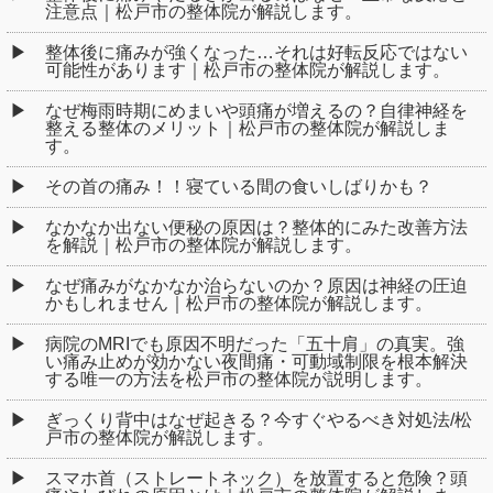
注意点｜松戸市の整体院が解説します。
整体後に痛みが強くなった…それは好転反応ではない
可能性があります｜松戸市の整体院が解説します。
なぜ梅雨時期にめまいや頭痛が増えるの？自律神経を
整える整体のメリット｜松戸市の整体院が解説しま
す。
その首の痛み！！寝ている間の食いしばりかも？
なかなか出ない便秘の原因は？整体的にみた改善方法
を解説｜松戸市の整体院が解説します。
なぜ痛みがなかなか治らないのか？原因は神経の圧迫
かもしれません｜松戸市の整体院が解説します。
病院のMRIでも原因不明だった「五十肩」の真実。強
い痛み止めが効かない夜間痛・可動域制限を根本解決
する唯一の方法を松戸市の整体院が説明します。
ぎっくり背中はなぜ起きる？今すぐやるべき対処法/松
戸市の整体院が解説します。
スマホ首（ストレートネック）を放置すると危険？頭